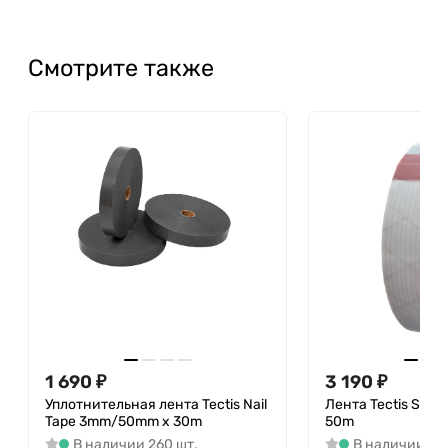
Финляндия / Tectis OY, Mänkimiehentie 19 Espoo,
Finland
Смотрите также
Страна производства: Финляндия
1 690
₽
3 190
₽
Уплотнительная лента Tectis Nail
Лента Tectis Sitk
Tape 3mm/50mm x 30m
50m
В наличии 260 шт.
В наличии 164