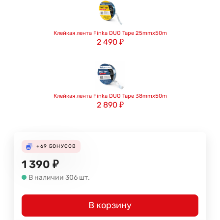
Клейкая лента Finka DUO Tape 25mmx50m
2 490
₽
Клейкая лента Finka DUO Tape 38mmx50m
2 890
₽
+69
БОНУСОВ
1 390
₽
В наличии 306 шт.
В корзину