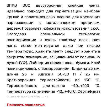
SITKO DUO двусторонняя клейкая лента,
идеально подходит для герметизации мембран
крыши и полиэтиленовых пленок, для крепления
пароизоляции к металлическим профилям,
дереву. Позволяет избежать использования скоб.
Благодаря специальной технологии
полимеризации и очень толстому слою клея
лента легко монтируется даже при низких
температурах. Хранить ленту следует хранить в
закрытом помещении, защищенном от солнечных
лучей (УФ). Лайнер из силиконовая бумаги. Клей
полиакриловый, с армированием. Ширина 25 мм,
длина 25 м. Адгезия 30-50 Н / 25 мм.
Краткосрочная термостойкость до 130 °С,
Термостойкость длительная -40…+100 °C.
Температура применения -10…+40°C. Сертификат
P-mark no SC1386 — 11.
Показать полностью
Производитель: Тектис, Манкимихенти 19 Эспоо,