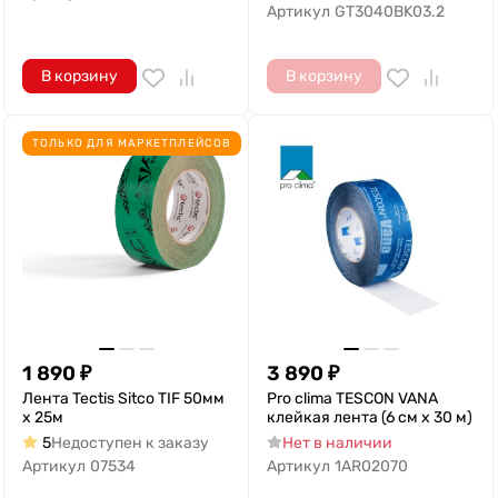
Артикул
GT3040BK03.2
В корзину
В корзину
ТОЛЬКО ДЛЯ МАРКЕТПЛЕЙСОВ
1 890
₽
3 890
₽
Лента Tectis Sitco TIF 50мм
Pro clima TESCON VANA
х 25м
клейкая лента (6 см x 30 м)
5
Недоступен к заказу
Нет в наличии
Артикул
07534
Артикул
1AR02070