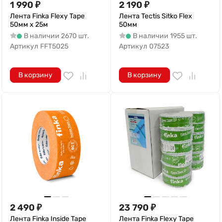
1 990
₽
2 190
₽
Лента Finka Flexy Tape
Лента Tectis Sitko Flex
50мм х 25м
50мм
В наличии 2670 шт.
В наличии 1955 шт.
Артикул
FFT5025
Артикул
07523
В корзину
В корзину
2 490
₽
23 790
₽
Лента Finka Inside Tape
Лента Finka Flexy Tape