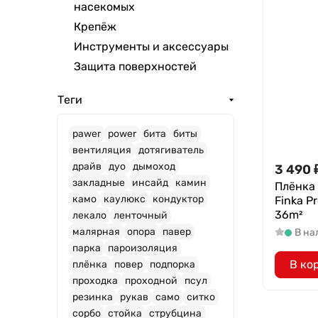
насекомых
Крепёж
Инструменты и аксессуары
Защита поверхностей
Теги
pawer
power
бита
биты
вентиляция
дотягиватель
драйв
дуо
дымоход
3 490
закладные
инсайд
камин
Плёнка
камо
каулюкс
кондуктор
Finka P
36m²
лекало
ленточный
малярная
опора
павер
В на
парка
пароизоляция
В ко
плёнка
повер
подпорка
проходка
проходной
псул
резинка
рукав
само
ситко
сорбо
стойка
струбцина