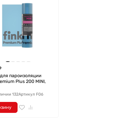
₽
 для пароизоляции
remium Plus 200 MINI,
личии 132
Артикул
F06
рзину