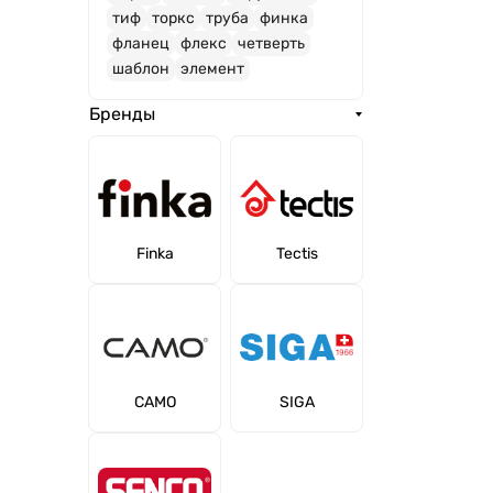
тиф
торкс
труба
финка
фланец
флекс
четверть
шаблон
элемент
Бренды
Finka
Tectis
CAMO
SIGA