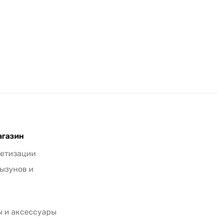
агазин
метизации
рызунов и
 и аксессуары