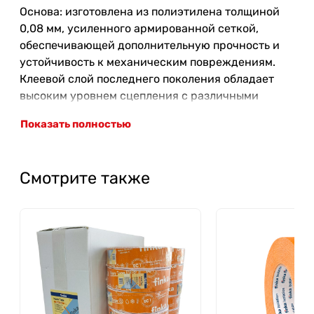
Основа: изготовлена из полиэтилена толщиной
0,08 мм, усиленного армированной сеткой,
обеспечивающей дополнительную прочность и
устойчивость к механическим повреждениям.
Клеевой слой последнего поколения
обладает
высоким уровнем сцепления с различными
поверхностями, обеспечивая надежное
Показать полностью
соединение материалов.
Благодаря повышенной
стойкости к агрессивным атмосферным
факторам и защите от прямого УФ-излучения (до
Смотрите также
6 месяцев), она незаменима при проведении
фасадных и кровельных работ в любое время
года.
Преимущества
Оптимальное соотношение прочности и
растяжения
Адгезионная устойчивость к большинству