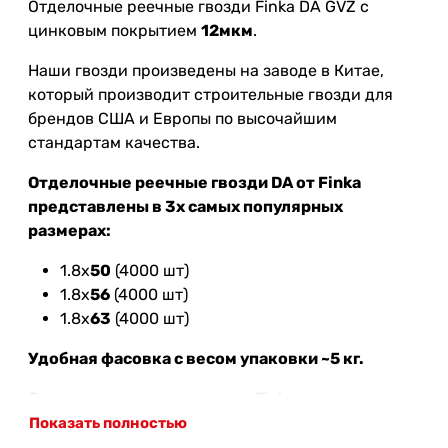
Отделочные реечные гвозди Finka DA GVZ с
цинковым покрытием
12
мкм
.
Наши гвозди произведены на заводе в Китае,
который производит строительные гвозди для
брендов США и Европы по высочайшим
стандартам качества.
Отделочные реечные гвозди DA от Finka
представлены в 3х самых популярных
размерах:
1.8х
5
0
(4000 шт)
1.8х
56
(4000 шт)
1.8х
63
(4000 шт)
Удобная фасовка с весом упаковки ~5 кг.
Отделочные реечные гвозди Finka упакованы в
супер качественную и прочную коробку из
Показать полностью
пятислойного картона. Каждые 4 упаковки с