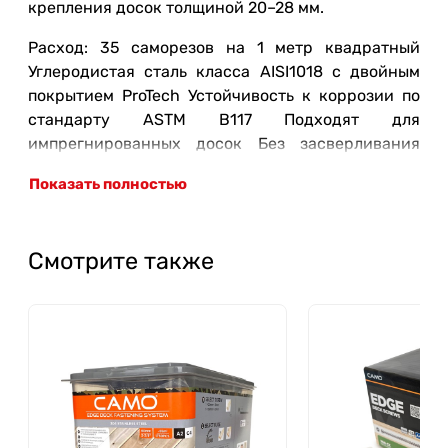
крепления досок толщиной 20–28 мм.
Расход: 35 саморезов на 1 метр квадратный
Углеродистая сталь класса AISI1018 с двойным
покрытием ProTech Устойчивость к коррозии по
стандарту ASTM B117 Подходят для
импрегнированных досок Без засверливания
(*применяйте сверло САМО для крепежа
Показать полностью
термодерева) Двойная резьба: агрессивная
нижняя резьба обеспечивает прочность, а
верхняя левая — сцепление с конструкцией.
Смотрите также
Уникальный дизайн головки позволяет сделать
отверстие минимального размера Биты в каждой
пачке.
Производитель: Нэшнл Нэил, 2964 Клайдон СВ,
Гранд-Рапидс, Мичиган, 49519 США/National Nail,
Grand Rapids 2964 Clydon SW Grand Rapids, MI
49519 USA
Страна производства: Тайвань