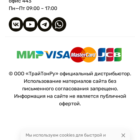
офис 443
Увеличенная тарельчатая головка
Пн—Пт 09:00 – 17:00
обеспечивает высокую силу прижима и
равномерное распределение нагрузки.
Наконечник Type 17
облегчает начало
вкручивания и снижает риск
растрескивания древесины.
Фреза-мельница
уменьшает сопротивление
древесины и снижает усилие при монтаже.
Специальная геометрия резьбы
обеспечивает быстрое вкручивание и
© ООО «ТрайТонРу» официальный дистрибьютор.
надёжную фиксацию соединения.
Использование материалов сайта без
Высокопрочная закалённая сталь 10B21
и
письменного согласования запрещено.
усиленный сердечник обеспечивают
Информация на сайте не является публичной
устойчивость крепежа к нагрузкам на срез и
офертой.
выдёргивание.
Шлиц TX
обеспечивает надёжную передачу
крутящего момента и снижает вероятность
срыва биты.
Мы используем cookies для быстрой и
Покрытие Blue Zinc Cr3 с восковым слоем