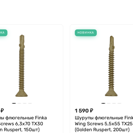
НКА
НОВИНКА
₽
1 590
₽
ы флюгельные Finka
Шурупы флюгельные Fin
Screws 6,3x70 TX30
Wing Screws 5,5x55 TX25
n Ruspert, 150шт)
(Golden Ruspert, 200шт)