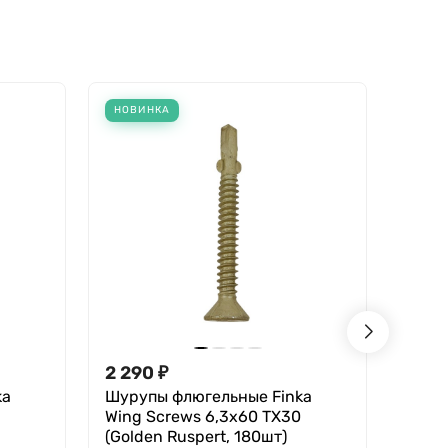
НОВИНКА
НОВИ
2 290
₽
3 79
ka
Шурупы флюгельные Finka
Шуру
Wing Screws 6,3x60 TX30
Finka
(Golden Ruspert, 180шт)
8,0x3