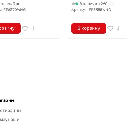
алось 3 шт.
В наличии 260 шт.
л
FF6370WNG
Артикул
FF5555WNG
орзину
В корзину
агазин
метизации
рызунов и