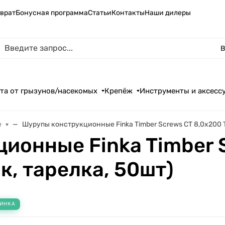
зврат
Бонусная программа
Статьи
Контакты
Наши дилеры
В
та от грызунов/насекомых
Крепёж
Инструменты и аксесс
е
Шурупы конструкционные Finka Timber Screws CT 8,0x200 T
ионные Finka Timber 
к, тарелка, 50шт)
ИНКА