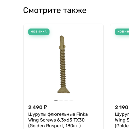
Смотрите также
НОВИНКА
НОВИ
2 490
₽
2 190
Шурупы флюгельные Finka
Шуруп
Wing Screws 6,3x65 TX30
Wing 
(Golden Ruspert, 180шт)
(Golde