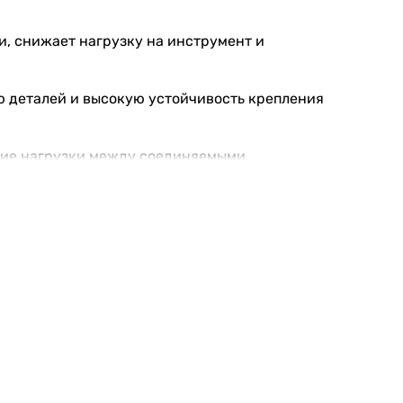
и, снижает нагрузку на инструмент и
 деталей и высокую устойчивость крепления
ние нагрузки между соединяемыми
от применения дополнительных шайб.
ник повышает устойчивость крепежа к
епёж от коррозии при эксплуатации в
ление нагрузки.