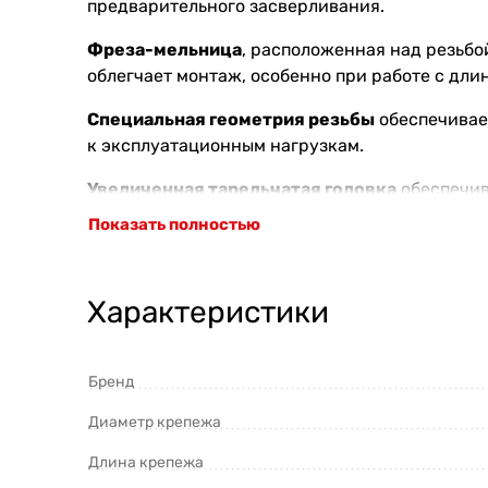
предварительного засверливания.
Фреза-мельница
, расположенная над резьбо
облегчает монтаж, особенно при работе с дл
Специальная геометрия резьбы
обеспечивае
к эксплуатационным нагрузкам.
Увеличенная тарельчатая головка
обеспечив
элементами. Это повышает надёжность соедин
Показать полностью
Саморезы изготовлены из
высокопрочной зак
нагрузкам на срез и выдёргивание.
Характеристики
Защитное покрытие
Blue Zinc Cr3 с восковым
условиях классов эксплуатации 1 и 2.
Бренд
Преимущества
Диаметр крепежа
Увеличенная тарельчатая головка
обесп
Длина крепежа
Наконечник Type 17
облегчает начало вк