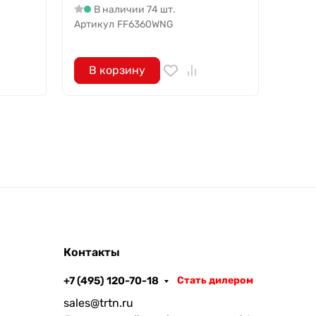
тарел
В наличии 74 шт.
В
Артикул
FF6360WNG
Артик
В корзину
В 
Контакты
+7 (495) 120-70-18
Стать дилером
sales@trtn.ru