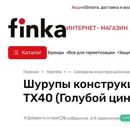
Акция!
Оплата, доставка и во
ИНТЕРНЕТ- МАГАЗИН
Каталог
Бренды
Все для герметизации
Защи
Главная
Крепёж
Саморезы конструкционны
Шурупы конструкц
TX40 (Голубой цин
Добавить отзыв
В избранное
К сравнению
НОВ