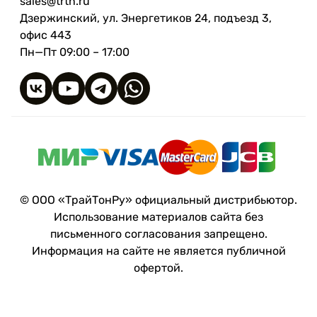
sales@trtn.ru
сталь А2 и А4 (одобрена для длины
Дзержинский, ул. Энергетиков 24, подъезд 3,
Ø 8,0 до 300мм и Ø 10,0 до 510мм),
офис 443
альтернативные поверхности,
Пн—Пт 09:00 – 17:00
такие как: цинк-никель
Полная резьба RAPID® -
применение
УСИЛЕНИЕ ОПОР С ПОМОЩЬЮ
СТАЛЬНОЙ ПЛАСТИНЫ И ВИНТОВ С
ПОЛНОЙ РЕЗЬБОЙ
Винты с полной резьбой RAPID®
передают опорную нагрузку от
© ООО «ТрайТонРу» официальный дистрибьютор.
деревянного профиля
Использование материалов сайта без
непосредственно на стальную
письменного согласования запрещено.
пластину через головки винтов. Они
Информация на сайте не является публичной
равномерно распределяют усилие
офертой.
по торцевому волокну
ПОПЕРЕЧНОЕ УСИЛЕНИЕ НА