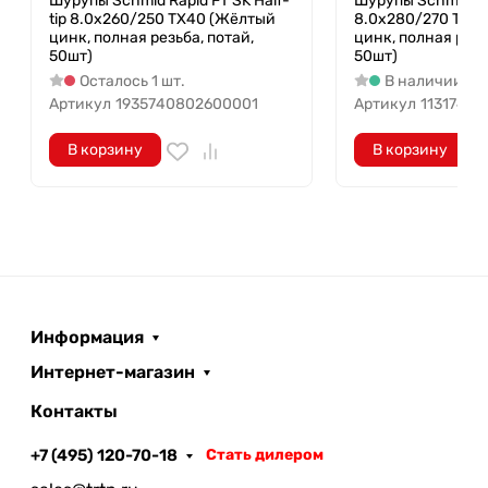
Шурупы Schmid Rapid FT SK Half-
Шурупы Schmid Ra
даже в косые и
tip 8.0x260/250 TX40 (Жёлтый
8.0x280/270 TX4
поперечные резьбовые
цинк, полная резьба, потай,
цинк, полная резь
50шт)
50шт)
соединения по дереву
Осталось 1 шт.
В наличии 17 
Половинный
Артикул
1935740802600001
Артикул
1131740
наконечник с
Полный наконечник с
сердцевинными
сердцевинными
В корзину
В корзину
ребрами (Half tip)
ребрами (Full tip)
• Меньший износ длинных
• Низкая сила трения и
винтов
быстрое сверление
• Можно закручивать
древесины
ближе к краю
Информация
Покрытие
Интернет-магазин
Контакты
Высококачественное покрытие
YellWin 500+. По запросу также
+7 (495) 120-70-18
Стать дилером
поставляется в: нержавеющая