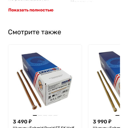
• Идеально
• Головка способна
вписывается в
Показать полностью
глубоко зенковать
металлические детали
древесину с помощью
длинной биты
Смотрите также
Запатентованные
наконечники
Геометрия резьбы
• Минимизация
взрывного
• Оптимизирован для
воздействия -
более эффективного
меньшие расстояния
процесса завинчивания
от края
• Отличные показатели
• Снижение момента
вытягивания стержня
завинчивания на 50 %
• Отличные показатели
• Не требуется
давления
предварительного
• Максимальная несущая
сверления
3 490
₽
3 990
₽
способность
• Быстро вгрызается