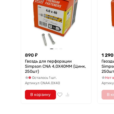
890
₽
1 290
Гвоздь для перфорации
Гвозд
Simpson CNA 4,0X40MM (Цинк,
Simps
250шт)
250шт
Осталось 1 шт.
Нет 
Артикул
CNA4.0X40
Артику
В корзину
В к