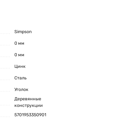
Simpson
0 мм
0 мм
Цинк
Сталь
Уголок
Деревянные
конструкции
5701953350901