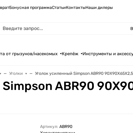
зврат
Бонусная программа
Статьи
Контакты
Наши дилеры
В
та от грызунов/насекомых
Крепёж
Инструменты и аксесс
Уголки
Уголок усиленный Simpson ABR90 90X90X65X2,
 Simpson ABR90 90X9
Артикул:
ABR90
Характеристики