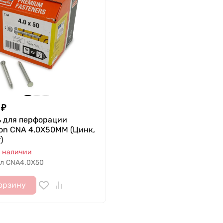
₽
ь для перфорации
on CNA 4,0X50MM (Цинк,
)
в наличии
л
CNA4.0X50
орзину