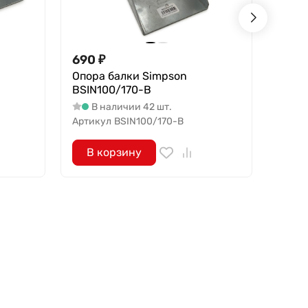
690
₽
1 59
Опора балки Simpson
Опор
BSIN100/170-B
BSS1
В наличии 42 шт.
В 
Артикул
BSIN100/170-B
Артик
В корзину
В 