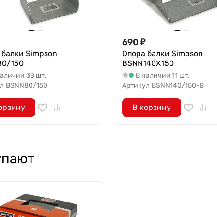
690
₽
 балки Simpson
Опора балки Simpson
0/150
BSNN140X150
наличии 38 шт.
В наличии 11 шт.
л
BSNN80/150
Артикул
BSNN140/150-B
орзину
В корзину
упают