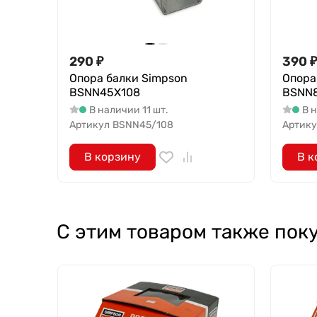
290
₽
390
₽
Опора балки Simpson
Опора
BSNN45X108
BSNN8
В наличии 11 шт.
В 
Артикул
BSNN45/108
Артику
В корзину
В к
С этим товаром также пок