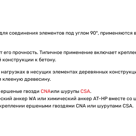
для соединения элементов под углом 90°, применяются
ет его прочность. Типичное применение включает крепле
 конструкции к бетону.
 нагрузках в несущих элементах деревянных конструкц
и клееную древесину.
ь ершеные гвозди
CNA
или шурупы
CSA
.
еский анкер WA или химический анкер AT-HP вместе со 
и креплении ершеными гвоздями CNA или шурупами CSA.