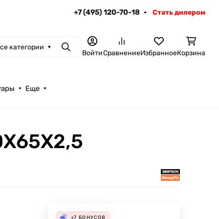
+7 (495) 120-70-18
Стать дилером
се категории
Поиск
Войти
Сравнение
Избранное
Корзина
уары
Еще
5
0X65X2,5
+7
БОНУСОВ