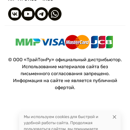
Коэффициент диффузии пара Sd: >80 м
Прочность при растяжении в продольном
направлении, не менее: 14,7 МПа
Прочность при растяжении в поперечном
направлении, не менее: 16,5 МПа
Относительное удлинение при разрыве в
продольном направлении, не менее: 600%
Относительное удлинение при разрыве в
© ООО «ТрайТонРу» официальный дистрибьютор.
поперечном направлении, не менее: 600%
Использование материалов сайта без
Плотность: 140 гр/м2
письменного согласования запрещено.
Отклонение по номинальной плотности: ± 5%
Информация на сайте не является публичной
Защита продукта от УФ: 3 месяца
офертой.
Группа горючести по ГОСТ 30244-94: Г4
Группа воспламеняемости, ГОСТ 30402-96:
В3
Мы используем cookies для быстрой и
удобной работы сайта. Продолжая
пользоваться сайтом, вы принимаете