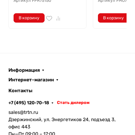
Артикул
FPR75150
Артикул
FMO75CH
Формат XL (2,4 м) с отворотом 20 см:
Ускоряет монтаж на больших площадях и
В корзину
В корзину
гарантирует надежность нахлестов без
лишних усилий.
Применение
Утепленные скатные крыши (мансарды)
Каркасные стены
Чердачные и межэтажные перекрытия
Информация
Полы на лагах
Интернет-магазин
Характеристики
Контакты
Ширина пленки в развороте: 2,4 м
+7 (495) 120-70-18
Стать дилером
Отклонение по номинальной ширине: ± 5%
sales@trtn.ru
Длина рулона: 41,7 м
Дзержинский, ул. Энергетиков 24, подъезд 3,
Площадь рулона: 100 м2
офис 443
Толщина пленки: 150 мкм
Пн—Пт 09:00 – 17:00
Отклонение по номинальной толщине: ± 5%