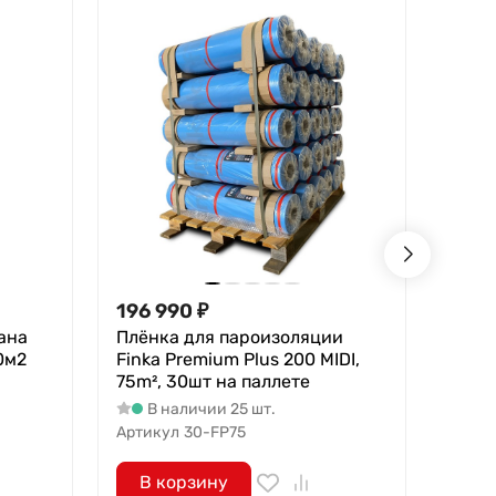
196 990
₽
13 9
ана
Плёнка для пароизоляции
Плён
0м2
Finka Premium Plus 200 MIDI,
Finka
75m², 30шт на паллете
150m
В наличии 25 шт.
5
Артикул
30-FP75
Артик
В корзину
В 