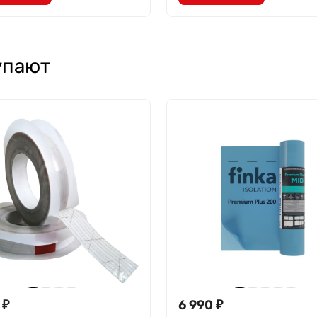
упают
₽
6 990
₽