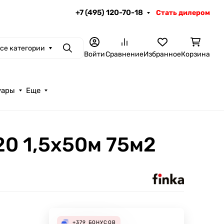
+7 (495) 120-70-18
Стать дилером
се категории
Поиск
Войти
Сравнение
Избранное
Корзина
уары
Еще
20 1,5х50м 75м2
+379
БОНУСОВ