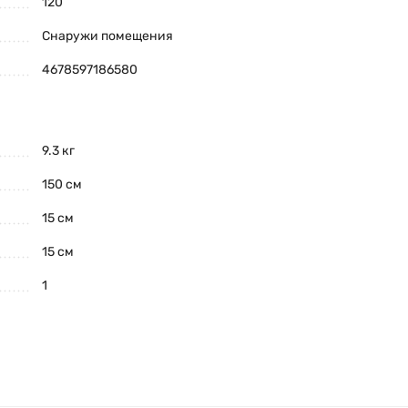
120
Снаружи помещения
4678597186580
: В3
ть в качестве временной кровли.
9.3 кг
150 см
15 см
15 см
1