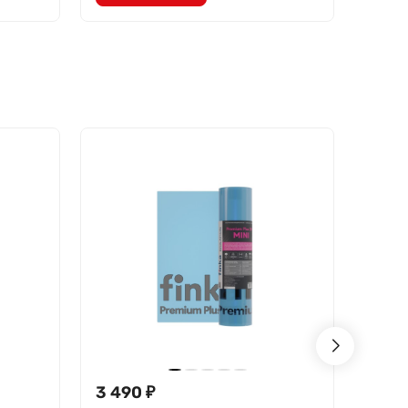
3 490
₽
1 99