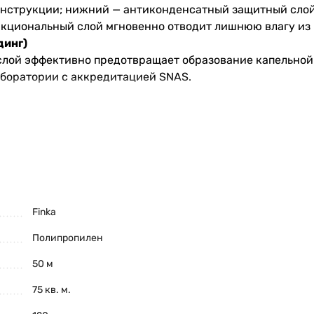
онструкции; нижний — антиконденсатный защитный слой
циональный слой мгновенно отводит лишнюю влагу из 
динг)
лой эффективно предотвращает образование капельной 
аборатории с аккредитацией SNAS.
ых фасадов и деревянных перекрытий полов.
Finka
Полипропилен
50 м
фузии (Sd) ≤ 0,03 м
75 кв. м.