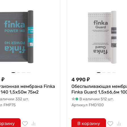
0
₽
4 990
₽
зионная мембрана Finka
Обеспыливающая мембр
 140 1,5х50м 75м2
Finka Guard 1,5х66,6м 10
наличии 332 шт.
В наличии 512 шт.
л
FMP75
Артикул
FMD100
орзину
В корзину