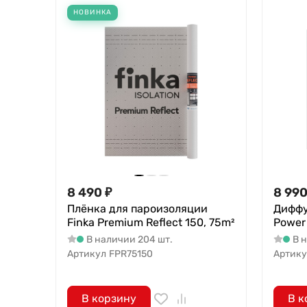
НОВИНКА
8 490
₽
8 99
Плёнка для пароизоляции
Диффу
Finka Premium Reflect 150, 75m²
Power
В наличии 204 шт.
В 
Артикул
FPR75150
Артику
В корзину
В к