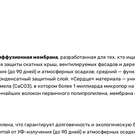
рдиффузионная мембрана
, разработанная для тех, кто и
я защиты скатных крыш, вентилируемых фасадов и дере
ия (до 90 дней) и атмосферных осадков; средний — фу
конденсатный защитный слой. «Сердце» материала — ун
ела (СаСОЗ), в котором более 1 миллиарда микропор на
ончайших волокон первичного полипропилена, мембрана
лена, что гарантирует долговечность и экологическую 
той от УФ-излучения (до 90 дней) и атмосферных осадк