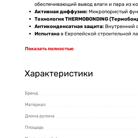
обеспечивающий вывод влаги и пара из к
Активная диффузия:
Микропористый функ
Технология THERMOBONDING (Термобон
Антиконденсатная защита:
Внутренний с
Испытана
в Европейской строительной л
Применение
Показать полностью
Применяется для скатных крыш, вентилируем
Характеристики
Характеристики
Материал: Трехслойный полипропилен
Длина рулона: 50 м
Бренд
Ширина рулона: 1,5 м
Материал
Площадь: 75 м2
Плотность: 120 гр/м2
Длина рулона
Эквивалентная толщина сопротивления диф
Прочность на разрыв вдоль: 210 Н/50мм
Площадь
Прочность на разрыв поперек: 130 Н/50мм