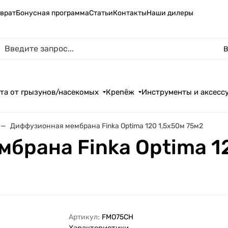
зврат
Бонусная программа
Статьи
Контакты
Наши дилеры
В
та от грызунов/насекомых
Крепёж
Инструменты и аксесс
Диффузионная мембрана Finka Optima 120 1,5х50м 75м2
брана Finka Optima 1
Артикул:
FMO75CH
Характеристики